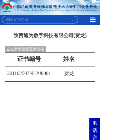
끀
ꄙ
陕西通为数字科技有限公司(贾龙)
左右滑动查看完整表格
证书编号
姓名
201102507NLPJ0001
贾龙
液压支架电液控制