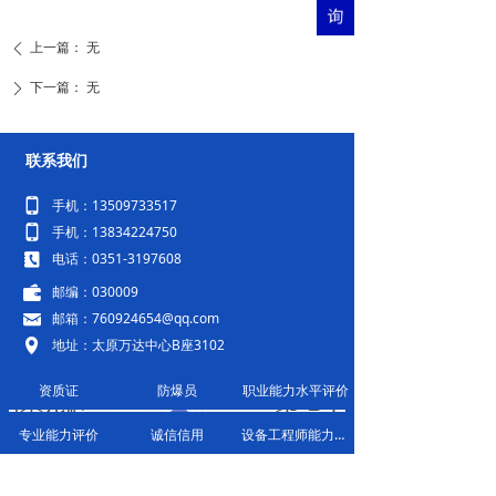
上一篇：
无
ꄴ
下一篇：
无
ꄲ
联系我们
넓
手机：13509733517
넓
手机：13834224750
끐
电话：0351-3197608
녆
邮编：030009
낂
邮箱：760924654@qq.com
넹
地址：太原万达中心B座3102
资质证
防爆员
职业能力水平评价
专业能力评价
诚信信用
设备工程师能力评价