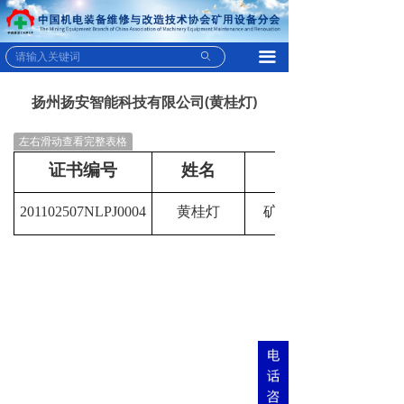
끀
ꄙ
扬州扬安智能科技有限公司(黄桂灯)
左右滑动查看完整表格
证书编号
姓名
201102507NLPJ0004
黄桂灯
矿用防爆柴油机无轨