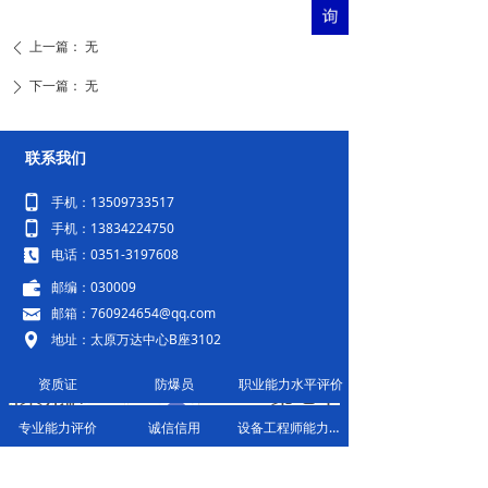
上一篇：
无
ꄴ
下一篇：
无
ꄲ
联系我们
넓
手机：13509733517
넓
手机：13834224750
끐
电话：0351-3197608
녆
邮编：030009
낂
邮箱：760924654@qq.com
넹
地址：太原万达中心B座3102
资质证
防爆员
职业能力水平评价
专业能力评价
诚信信用
设备工程师能力评价